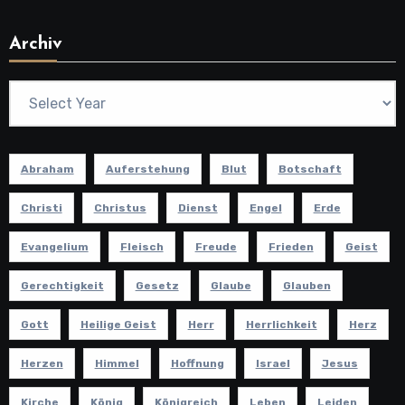
Archiv
Abraham
Auferstehung
Blut
Botschaft
Christi
Christus
Dienst
Engel
Erde
Evangelium
Fleisch
Freude
Frieden
Geist
Gerechtigkeit
Gesetz
Glaube
Glauben
Gott
Heilige Geist
Herr
Herrlichkeit
Herz
Herzen
Himmel
Hoffnung
Israel
Jesus
Kirche
König
Königreich
Leben
Leiden