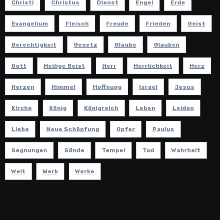
Christi
Christus
Dienst
Engel
Erde
Evangelium
Fleisch
Freude
Frieden
Geist
Gerechtigkeit
Gesetz
Glaube
Glauben
Gott
Heilige Geist
Herr
Herrlichkeit
Herz
Herzen
Himmel
Hoffnung
Israel
Jesus
Kirche
König
Königreich
Leben
Leiden
Liebe
Neue Schöpfung
Opfer
Paulus
Segnungen
Sünde
Tempel
Tod
Wahrheit
Welt
Werk
Werke