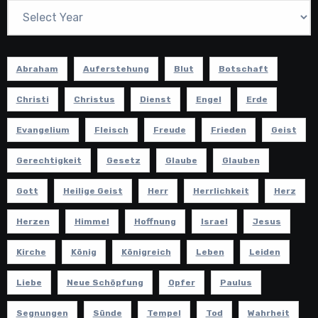
Abraham
Auferstehung
Blut
Botschaft
Christi
Christus
Dienst
Engel
Erde
Evangelium
Fleisch
Freude
Frieden
Geist
Gerechtigkeit
Gesetz
Glaube
Glauben
Gott
Heilige Geist
Herr
Herrlichkeit
Herz
Herzen
Himmel
Hoffnung
Israel
Jesus
Kirche
König
Königreich
Leben
Leiden
Liebe
Neue Schöpfung
Opfer
Paulus
Segnungen
Sünde
Tempel
Tod
Wahrheit