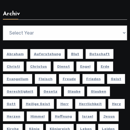
Archiv
Abraham
Auferstehung
Blut
Botschaft
Christi
Christus
Dienst
Engel
Erde
Evangelium
Fleisch
Freude
Frieden
Geist
Gerechtigkeit
Gesetz
Glaube
Glauben
Gott
Heilige Geist
Herr
Herrlichkeit
Herz
Herzen
Himmel
Hoffnung
Israel
Jesus
Kirche
König
Königreich
Leben
Leiden