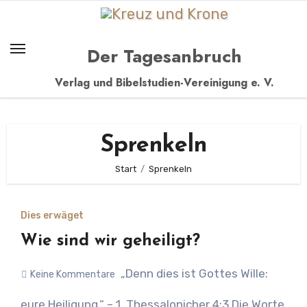
Zum
Inhalt
springen
Der Tagesanbruch
Verlag und Bibelstudien-Vereinigung e. V.
Sprenkeln
Start
Sprenkeln
Dies erwäget
Wie sind wir geheiligt?
„Denn dies ist Gottes Wille:
Keine Kommentare
eure Heiligung.“ – 1. Thessalonicher 4:3 Die Worte