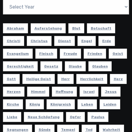
Abraham
Auferstehung
Blut
Botschaft
Christi
Christus
Dienst
Engel
Erde
Evangelium
Fleisch
Freude
Frieden
Geist
Gerechtigkeit
Gesetz
Glaube
Glauben
Gott
Heilige Geist
Herr
Herrlichkeit
Herz
Herzen
Himmel
Hoffnung
Israel
Jesus
Kirche
König
Königreich
Leben
Leiden
Liebe
Neue Schöpfung
Opfer
Paulus
Segnungen
Sünde
Tempel
Tod
Wahrheit