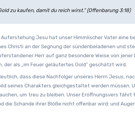
Gold zu kaufen, damit du reich wirst.“ (Offenbarung 3:18)
 Auferstehung Jesu hat unser Himmlischer Vater eine b
ches Christi an der Segnung der sündenbeladenen und ste
r auferstandener Herr auf ganz besondere Weise von jene
, der als „im Feuer geläutertes Gold“ geschätzt wird.
eutlich, dass diese Nachfolger unseres Herrn Jesus, na
ild seines Charakters gleichgestaltet werden müssen. Um
uchen, um treu zu bleiben. Unser Eröffnungsvers fährt f
nd die Schande ihrer Blöße nicht offenbar wird; und Auge