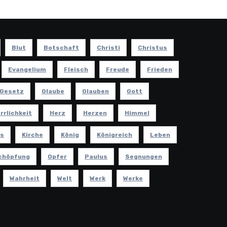
Blut
Botschaft
Christi
Christus
Evangelium
Fleisch
Freude
Frieden
Gesetz
Glaube
Glauben
Gott
rrlichkeit
Herz
Herzen
Himmel
s
Kirche
König
Königreich
Leben
chöpfung
Opfer
Paulus
Segnungen
Wahrheit
Welt
Werk
Werke