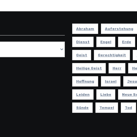
Abraham
Auferstehung
Dienst
Engel
Erde
Geist
Gerechtigkeit
Heilige Geist
Herr
He
Hoffnung
Israel
Jesu
Leiden
Liebe
Neue S
Sünde
Tempel
Tod