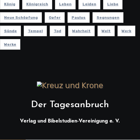
König
Königreich
Leben
Leiden
Liebe
Neue Schöpfung
Opfer
Paulus
Segnungen
Sünde
Tempel
Tod
Wahrheit
Welt
Werk
Werke
Der Tagesanbruch
Verlag und Bibelstudien-Vereinigung e. V.