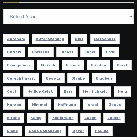
Abraham
Auferstehung
Blut
Botschaft
Christi
Christus
Dienst
Engel
Erde
Evangelium
Fleisch
Freude
Frieden
Geist
Gerechtigkeit
Gesetz
Glaube
Glauben
Gott
Heilige Geist
Herr
Herrlichkeit
Herz
Herzen
Himmel
Hoffnung
Israel
Jesus
Kirche
König
Königreich
Leben
Leiden
Liebe
Neue Schöpfung
Opfer
Paulus