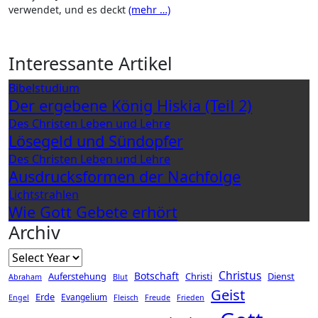
verwendet, und es deckt
(mehr …)
Interessante Artikel
Bibelstudium
Der ergebene König Hiskia (Teil 2)
Des Christen Leben und Lehre
Lösegeld und Sündopfer
Des Christen Leben und Lehre
Ausdrucksformen der Nachfolge
Lichtstrahlen
Wie Gott Gebete erhört
Archiv
Christus
Botschaft
Auferstehung
Christi
Dienst
Abraham
Blut
Geist
Erde
Evangelium
Engel
Fleisch
Freude
Frieden