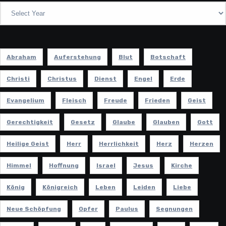
Abraham
Auferstehung
Blut
Botschaft
Christi
Christus
Dienst
Engel
Erde
Evangelium
Fleisch
Freude
Frieden
Geist
Gerechtigkeit
Gesetz
Glaube
Glauben
Gott
Heilige Geist
Herr
Herrlichkeit
Herz
Herzen
Himmel
Hoffnung
Israel
Jesus
Kirche
König
Königreich
Leben
Leiden
Liebe
Neue Schöpfung
Opfer
Paulus
Segnungen