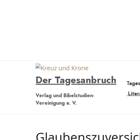
Zum
Inhalt
springen
Der Tagesanbruch
Tage
Liter
Verlag und Bibelstudien-
Vereinigung e. V.
Glaubenszuversic