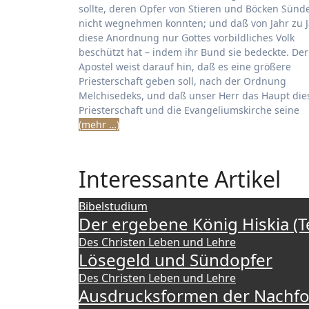
sollte, deren Opfer von Stieren und Böcken Sünd
nicht wegnehmen konnten; und daß von Jahr zu 
diese Anordnung nur Gottes vorbildliches Volk
beschützt hat – indem ihr Bund sie bedeckte. Der
Apostel weist darauf hin, daß es eine größere
Priesterschaft geben soll, nach der Ordnung
Melchisedeks, und daß unser Herr das Haupt die
Priesterschaft und die Evangeliumskirche seine
(mehr …)
Interessante Artikel
Bibelstudium
Der ergebene König Hiskia (Te
Des Christen Leben und Lehre
Lösegeld und Sündopfer
Des Christen Leben und Lehre
Ausdrucksformen der Nachfo