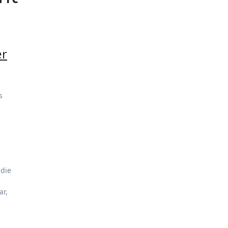
er
s
 die
ar,