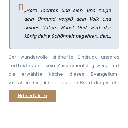
„Höre Tochter, und sieh, und neige
dein Ohr;und vergiß dein Volk und
deines Vaters Haus! Und wird der
König deine Schönheit begehren, denn
er ist dein Herr: so neige dich vor ihm.”
– Psalm 45:11 und 12
Der wundervolle bildhafte Eindruck unseres
Leittextes und sein Zusammenhang weist auf
die erwählte Kirche dieses Evangelium-
Zeitalters hin, die hier als eine Braut dargestellt
wird, die Verlobte und schließliche Frau des
Mehr erfahren
großen Königs Immanuel. Die Schriften zeigen
diese Sicht der Kirche in zahlreichen Bildern.
Beachten wir die beispielgebenden Worte des
Apostels an die Kirche in seinen Tagen: „Denn ich