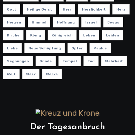
Gott
Heilige Geist
Herr
Herrlichkeit
Herz
Herzen
Himmel
Hoffnung
Israel
Jesus
Kirche
König
Königreich
Leben
Leiden
Liebe
Neue Schöpfung
Opfer
Paulus
Segnungen
Sünde
Tempel
Tod
Wahrheit
Welt
Werk
Werke
Der Tagesanbruch