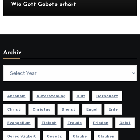
Wie Gott Gebete erhört
Archiv
Abraham
Auferstehung
Blut
Botschaft
Christi
Christus
Dienst
Engel
Erde
Evangelium
Fleisch
Freude
Frieden
Geist
Gerechtigkeit
Gesetz
Glaube
Glauben