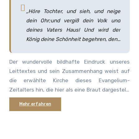
„Höre Tochter, und sieh, und neige
dein Ohr;und vergiß dein Volk und
deines Vaters Haus! Und wird der
König deine Schönheit begehren, denn
er ist dein Herr: so neige dich vor ihm.”
– Psalm 45:11 und 12
Der wundervolle bildhafte Eindruck unseres
Leittextes und sein Zusammenhang weist auf
die erwählte Kirche dieses Evangelium-
Zeitalters hin, die hier als eine Braut dargestellt
wird, die Verlobte und schließliche Frau des
Mehr erfahren
großen Königs Immanuel. Die Schriften zeigen
diese Sicht der Kirche in zahlreichen Bildern.
Beachten wir die beispielgebenden Worte des
Apostels an die Kirche in seinen Tagen: „Denn ich