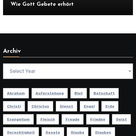
Wie Gott Gebete erhört
Archiv
Abraham
Auferstehung
Blut
Botschaft
Christi
Christus
Dienst
Engel
Erde
Evangelium
Fleisch
Freude
Frieden
Geist
Gerechtigkeit
Gesetz
Glaube
Glauben