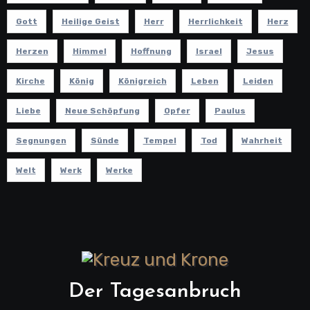
Gott
Heilige Geist
Herr
Herrlichkeit
Herz
Herzen
Himmel
Hoffnung
Israel
Jesus
Kirche
König
Königreich
Leben
Leiden
Liebe
Neue Schöpfung
Opfer
Paulus
Segnungen
Sünde
Tempel
Tod
Wahrheit
Welt
Werk
Werke
Der Tagesanbruch