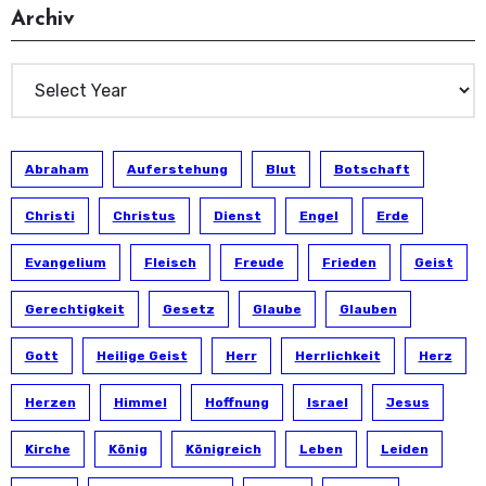
Archiv
Abraham
Auferstehung
Blut
Botschaft
Christi
Christus
Dienst
Engel
Erde
Evangelium
Fleisch
Freude
Frieden
Geist
Gerechtigkeit
Gesetz
Glaube
Glauben
Gott
Heilige Geist
Herr
Herrlichkeit
Herz
Herzen
Himmel
Hoffnung
Israel
Jesus
Kirche
König
Königreich
Leben
Leiden