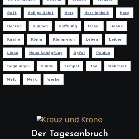
Gott
Heilige Geist
Herr
Herrlichkeit
Herz
Herzen
Himmel
Hoffnung
Israel
Jesus
Kirche
König
Königreich
Leben
Leiden
Liebe
Neue Schöpfung
Opfer
Paulus
Segnungen
Sünde
Tempel
Tod
Wahrheit
Welt
Werk
Werke
Der Tagesanbruch