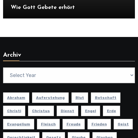
Wie Gott Gebete erhört
Archiv
Abraham
Auferstehung
Blut
Botschaft
Christi
Christus
Dienst
Engel
Erde
Evangelium
Fleisch
Freude
Frieden
Geist
Gerechtigkeit
Gesetz
Glaube
Glauben