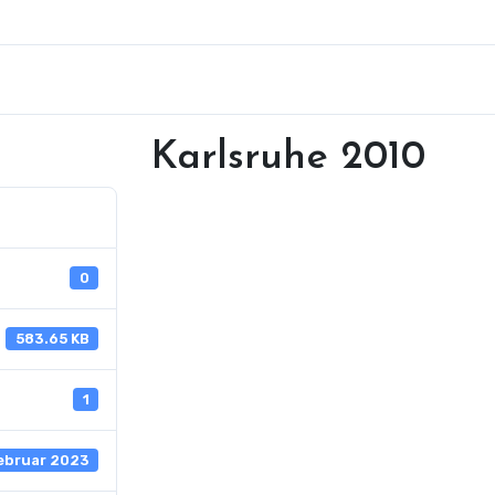
Karlsruhe 2010
0
583.65 KB
1
ebruar 2023