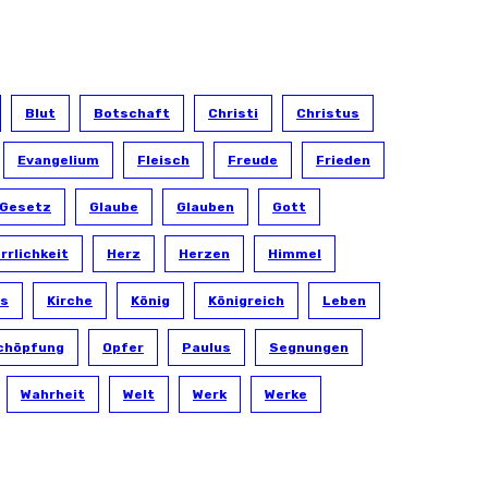
Blut
Botschaft
Christi
Christus
Evangelium
Fleisch
Freude
Frieden
Gesetz
Glaube
Glauben
Gott
rrlichkeit
Herz
Herzen
Himmel
s
Kirche
König
Königreich
Leben
chöpfung
Opfer
Paulus
Segnungen
Wahrheit
Welt
Werk
Werke