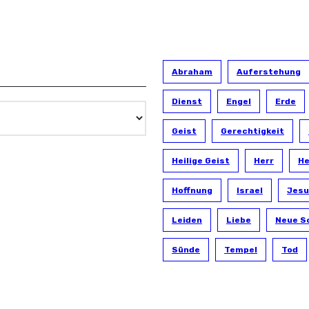
Abraham
Auferstehung
Dienst
Engel
Erde
Geist
Gerechtigkeit
Heilige Geist
Herr
He
Hoffnung
Israel
Jesu
Leiden
Liebe
Neue S
Sünde
Tempel
Tod