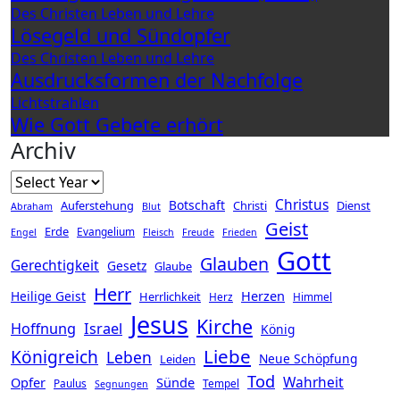
Des Christen Leben und Lehre
Lösegeld und Sündopfer
Des Christen Leben und Lehre
Ausdrucksformen der Nachfolge
Lichtstrahlen
Wie Gott Gebete erhört
Archiv
Christus
Botschaft
Auferstehung
Christi
Dienst
Abraham
Blut
Geist
Erde
Evangelium
Engel
Fleisch
Freude
Frieden
Gott
Glauben
Gerechtigkeit
Gesetz
Glaube
Herr
Herzen
Heilige Geist
Herrlichkeit
Herz
Himmel
Jesus
Kirche
Hoffnung
Israel
König
Liebe
Königreich
Leben
Neue Schöpfung
Leiden
Tod
Wahrheit
Opfer
Sünde
Paulus
Tempel
Segnungen