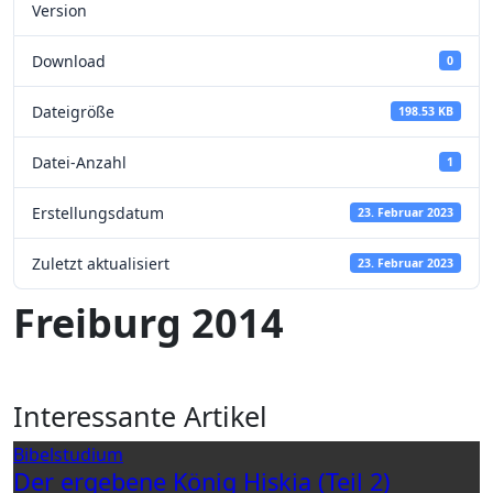
Version
Download
0
Dateigröße
198.53 KB
Datei-Anzahl
1
Erstellungsdatum
23. Februar 2023
Zuletzt aktualisiert
23. Februar 2023
Freiburg 2014
Interessante Artikel
Bibelstudium
Der ergebene König Hiskia (Teil 2)