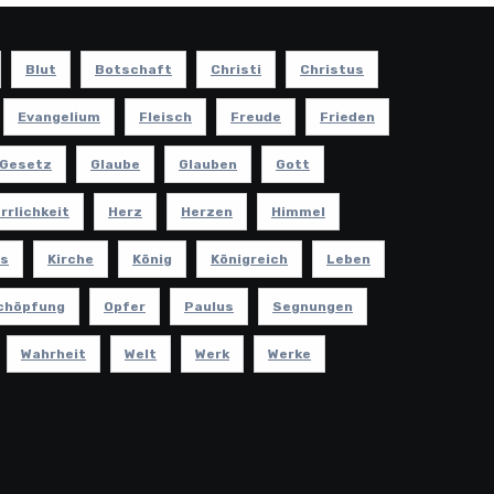
Blut
Botschaft
Christi
Christus
Evangelium
Fleisch
Freude
Frieden
Gesetz
Glaube
Glauben
Gott
rrlichkeit
Herz
Herzen
Himmel
s
Kirche
König
Königreich
Leben
chöpfung
Opfer
Paulus
Segnungen
Wahrheit
Welt
Werk
Werke