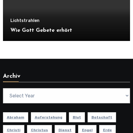
Lichtstrahlen
Wie Gott Gebete erhört
Archiv
Abraham
Auferstehung
Blut
Botschaft
Christi
Christus
Dienst
Engel
Erde