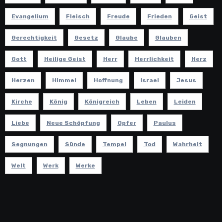
Evangelium
Fleisch
Freude
Frieden
Geist
Gerechtigkeit
Gesetz
Glaube
Glauben
Gott
Heilige Geist
Herr
Herrlichkeit
Herz
Herzen
Himmel
Hoffnung
Israel
Jesus
Kirche
König
Königreich
Leben
Leiden
Liebe
Neue Schöpfung
Opfer
Paulus
Segnungen
Sünde
Tempel
Tod
Wahrheit
Welt
Werk
Werke