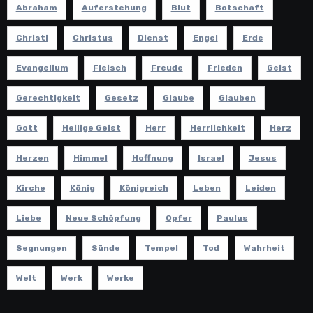
Abraham
Auferstehung
Blut
Botschaft
Christi
Christus
Dienst
Engel
Erde
Evangelium
Fleisch
Freude
Frieden
Geist
Gerechtigkeit
Gesetz
Glaube
Glauben
Gott
Heilige Geist
Herr
Herrlichkeit
Herz
Herzen
Himmel
Hoffnung
Israel
Jesus
Kirche
König
Königreich
Leben
Leiden
Liebe
Neue Schöpfung
Opfer
Paulus
Segnungen
Sünde
Tempel
Tod
Wahrheit
Welt
Werk
Werke