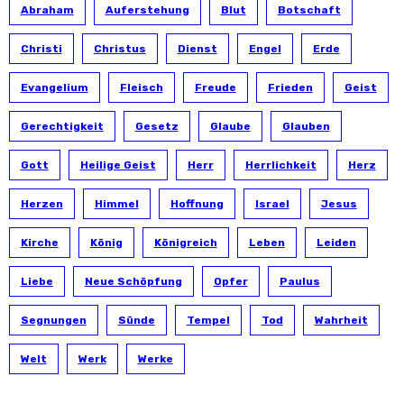
Abraham
Auferstehung
Blut
Botschaft
Christi
Christus
Dienst
Engel
Erde
Evangelium
Fleisch
Freude
Frieden
Geist
Gerechtigkeit
Gesetz
Glaube
Glauben
Gott
Heilige Geist
Herr
Herrlichkeit
Herz
Herzen
Himmel
Hoffnung
Israel
Jesus
Kirche
König
Königreich
Leben
Leiden
Liebe
Neue Schöpfung
Opfer
Paulus
Segnungen
Sünde
Tempel
Tod
Wahrheit
Welt
Werk
Werke